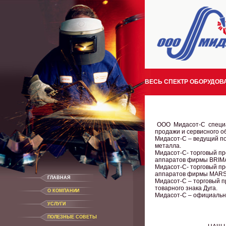
ВЕСЬ СПЕКТР ОБОРУДОВА
ООО Мидасот-С специал
продажи и сервисного о
Мидасот-С – ведущий п
металла.
Мидасот-С- торговый пр
аппаратов фирмы BRIM
Мидасот-С- торговый пр
аппаратов фирмы MARS
ГЛАВНАЯ
Мидасот-С – торговый п
товарного знака Дуга.
О КОМПАНИИ
Мидасот-С – официаль
УСЛУГИ
ПОЛЕЗНЫЕ СОВЕТЫ