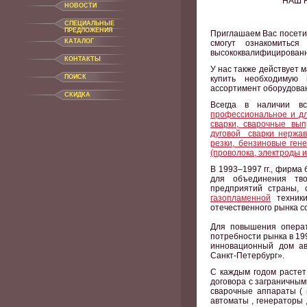
НАШ 
НОВОСТИ
CПЕЦИАЛЬНЫЕ
ПРЕДЛОЖЕНИЯ
Приглашаем Вас посети
КАТАЛОГ
смогут ознакомиться
высококвалифицированн
КОНТАКТЫ
У нас также действует м
ПОИСК
купить необходимую
ассортимент оборудован
СКИДКА
Всегда в наличии 
профессиональное и дл
сварки, сварочные вып
дуговой сварки нержа
резки, бензиновые ген
(проволока, электроды 
В 1993–1997 гг., фирма
для объединения тво
предприятий страны, 
газопламенной
техники
отечественного рынка 
Для повышения операт
потребности рынка в 1
инновационный дом ав
Санкт-Петербург».
С каждым годом растет
договора с заграничны
сварочные аппараты ( 
автоматы , генераторы 