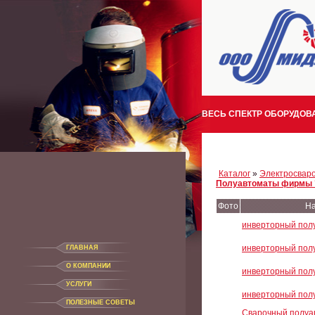
ВЕСЬ СПЕКТР ОБОРУДОВА
Каталог
»
Электросвар
Полуавтоматы фирмы 
Фото
На
инверторный пол
инверторный пол
ГЛАВНАЯ
О КОМПАНИИ
инверторный пол
УСЛУГИ
инверторный пол
ПОЛЕЗНЫЕ СОВЕТЫ
Сварочный полуав