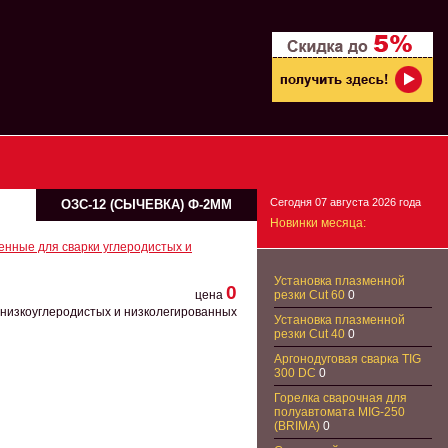
Cегодня 07 августа 2026 года
ОЗС-12 (СЫЧЕВКА) Ф-2ММ
Новинки месяца:
енные для сварки углеродистых и
Установка плазменной
0
цена
резки Cut 60
0
 низкоуглеродистых и низколегированных
Установка плазменной
резки Cut 40
0
Аргонодуговая сварка TIG
300 DC
0
Горелка сварочная для
полуавтомата MIG-250
(BRIMA)
0