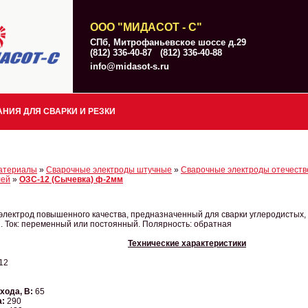
ООО "МИДАСОТ - С"
СПб, Митрофаньевское шоссе д.29
(812) 336-40-87 (812) 336-40-88
info@midasot-s.ru
НИЯ ДЛЯ СВАРКИ И РЕЗКИ
атериалы
»
Сварочные электроды штучные
»
Сварочные электроды отечеств
лей
»
ОЗС-12 (Сычевка) ф-2мм
лектрод повышенного качества, предназначенный для сварки углеродистых,
. Ток: переменный или постоянный. Полярность: обратная
Технические характеристики
12
хода, В:
65
а:
290