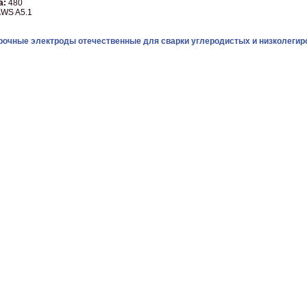
а:
480
WS A5.1
рочные электроды отечественные для сварки углеродистых и низколегир