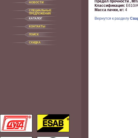
Предел прочности , МП
НОВОСТИ
Классификация:
Е610/A
Масса пачки, кг:
4
CПЕЦИАЛЬНЫЕ
ПРЕДЛОЖЕНИЯ
Вернутся к разделу
Сва
КАТАЛОГ
КОНТАКТЫ
ПОИСК
СКИДКА