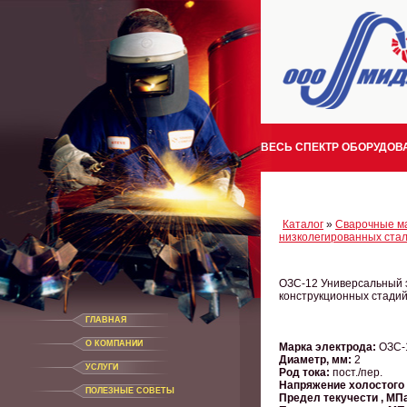
ВЕСЬ СПЕКТР ОБОРУДОВА
Каталог
»
Сварочные м
низколегированных ста
ОЗС-12 Универсальный э
конструкционных стадий
ГЛАВНАЯ
О КОМПАНИИ
Марка электрода:
ОЗС-
Диаметр, мм:
2
УСЛУГИ
Род тока:
пост./пер.
Напряжение холостого 
ПОЛЕЗНЫЕ СОВЕТЫ
Предел текучести , МП