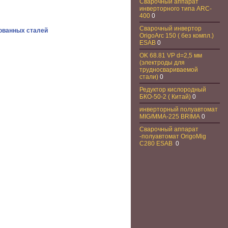
Сварочный аппарат
инверторного типа ARC-
400
0
Сварочный инвертор
ованных сталей
OrigoArc 150 ( без компл.)
ESAB
0
OK 68.81 VP d=2,5 мм
(электроды для
трудносвариваемой
стали)
0
Редуктор кислородный
БКО-50-2 ( Китай)
0
инверторный полуавтомат
MIG/MMA-225 BRIMA
0
Сварочный аппарат
-полуавтомат OrigoMig
C280 ESAB
0